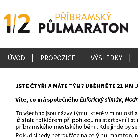
ÚVOD
PROPOZICE
VÝSLEDKY
JSTE ČTYŘI A MÁTE TÝM? UBĚHNĚTE 21 KM 
Víte, co má společného
Euforický slimák
,
Modr
To všechno jsou názvy týmů, které v minulosti 
již stala folklórem při pohledu na startovní li
příbramského městského běhu. Kde jinde by s
Pokud si tedy netroufáte na celý půlmaraton, 