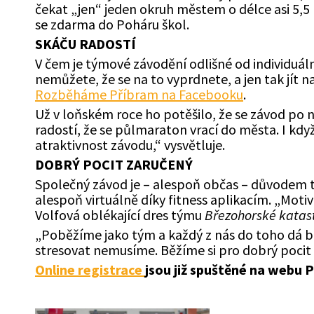
čekat „jen“ jeden okruh městem o délce asi 5,5 k
se zdarma do Poháru škol.
SKÁČU RADOSTÍ
V čem je týmové závodění odlišné od individuální
nemůžete, že se na to vyprdnete, a jen tak jít
Rozběháme Příbram na Facebooku
.
Už v loňském roce ho potěšilo, že se závod po ně
radostí, že se půlmaraton vrací do města. I kd
atraktivnost závodu,“ vysvětluje.
DOBRÝ POCIT ZARUČENÝ
Společný závod je – alespoň občas – důvodem t
alespoň virtuálně díky fitness aplikacím. „Mot
Volfová oblékající dres týmu
Březohorské katas
„Poběžíme jako tým a každý z nás do toho dá b
stresovat nemusíme. Běžíme si pro dobrý pocit 
Online registrace
jsou již spuštěné na webu