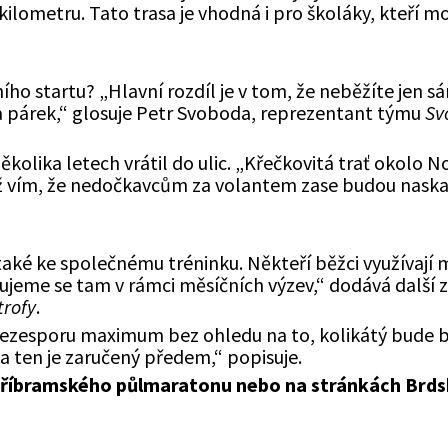
ilometru. Tato trasa je vhodná i pro školáky, kteří mo
ho startu? „Hlavní rozdíl je v tom, že neběžíte jen sám
 na párek,“ glosuje Petr Svoboda, reprezentant týmu
Sv
kolika letech vrátil do ulic. „Křečkovitá trať okolo N
yž vím, že nedočkavcům za volantem zase budou naskako
aké ke společnému tréninku. Někteří běžci využívají
ivujeme se tam v rámci měsíčních výzev,“ dodává další
trofy
.
ezesporu maximum bez ohledu na to, kolikátý bude bě
a ten je zaručený předem,“ popisuje.
 Příbramského půlmaratonu nebo na stránkách Brd