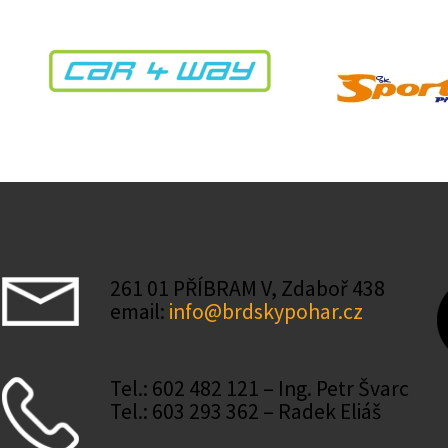
261 01 PŘÍBRAM V, Zdaboř 438
email:
info@brdskypohar.cz
Tel.: 602 482 121 – Ing. Petr Švarc
Tel.: 603 293 362 – Radek Eliáš