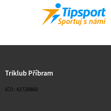
Triklub Příbram
IČO : 42728860