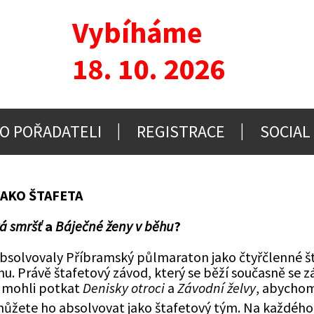
Vybíháme
18. 10. 2026
O POŘADATELI
REGISTRACE
SOCIAL
JAKO ŠTAFETA
á smršť
a
Báječné ženy v běhu
?
absolvovaly Příbramský půlmaraton jako čtyřčlenné št
stinu. Právě štafetový závod, který se běží současně s
e mohli potkat
Denisky otroci
a
Závodní želvy
, abychom 
můžete ho absolvovat jako štafetový tým. Na každého 