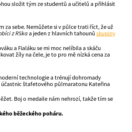
hou složit tým ze studentů a učitelů a přihlásit
 za sebe. Nemůžete si v půlce trati říct, že už
obíci z RSka
a jeden z hlavních tahounů
skupiny
ováku a Fialáku se mi moc nelíbila a skáču
vat žíly na čele, je to pro mě nízká cena za
 moderní technologie a trénují dohromady
 z účastnic štafetového půlmaratonu Kateřina
žet. Boj o medaile nám nehrozí, takže tím se
ského běžeckého poháru.