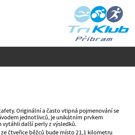
afety. Originální a často vtipná pojmenování se
e závodem jednotlivců, je unikátním prvkem
vytáhli další perly z výsledků.
ze čtveřice běžců bude místo 21,1 kilometru